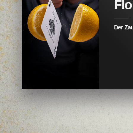
Flo
Der Za