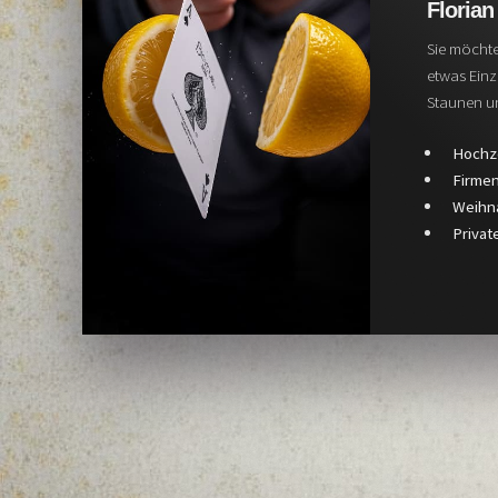
Floria
Sie möchte
etwas Einz
Staunen un
Hochz
Firmen
Weihna
Privat