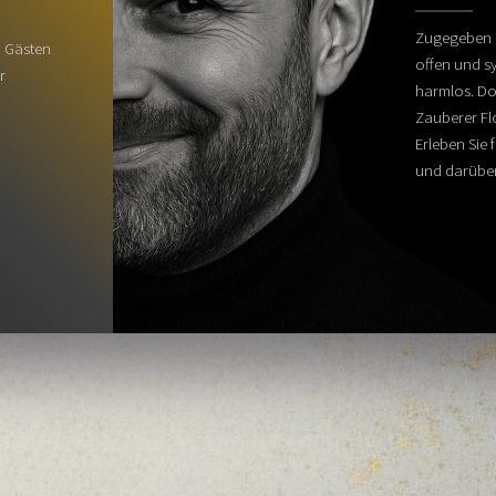
Zugegeben au
n Gästen
offen und s
r
harmlos. Doc
Zauberer Flo
Erleben Sie 
und darüber