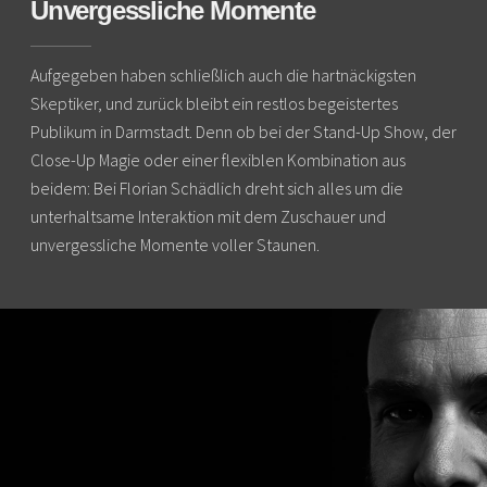
Unvergessliche Momente
Aufgegeben haben schließlich auch die hartnäckigsten
Skeptiker, und zurück bleibt ein restlos begeistertes
Publikum in Darmstadt. Denn ob bei der Stand-Up Show, der
Close-Up Magie oder einer flexiblen Kombination aus
beidem: Bei Florian Schädlich dreht sich alles um die
unterhaltsame Interaktion mit dem Zuschauer und
unvergessliche Momente voller Staunen.