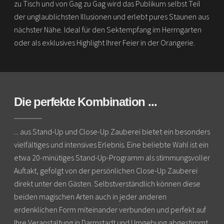
zu Tisch und von Gag zu Gag wird das Publikum selbst Teil
der unglaublichsten Illusionen und erlebt pures Staunen aus
nächster Nähe. Ideal für den Sektempfang im Herrngarten
oder als exklusives Highlight Ihrer Feier in der Orangerie.
Die perfekte Kombination ...
... aus Stand-Up und Close-Up Zauberei bietet ein besonders
vielfältiges und intensives Erlebnis. Eine beliebte Wahl ist ein
etwa 20-minütiges Stand-Up-Programm als stimmungsvoller
Auftakt, gefolgt von der persönlichen Close-Up Zauberei
direkt unter den Gästen. Selbstverständlich können diese
beiden magischen Arten auch in jeder anderen
erdenklichen Form miteinander verbunden und perfekt auf
Ihre Veranstaltung in Darmstadt und Umgebung abgestimmt