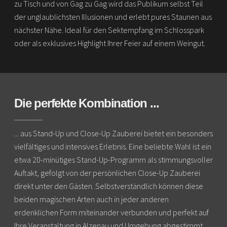
zu Tisch und von Gag zu Gag wird das Publikum selbst Teil
der unglaublichsten Illusionen und erlebt pures Staunen aus
nächster Nähe. Ideal für den Sektempfang im Schlosspark
oder als exklusives Highlight Ihrer Feier auf einem Weingut.
Die perfekte Kombination ...
... aus Stand-Up und Close-Up Zauberei bietet ein besonders
vielfältiges und intensives Erlebnis. Eine beliebte Wahl ist ein
etwa 20-minütiges Stand-Up-Programm als stimmungsvoller
Auftakt, gefolgt von der persönlichen Close-Up Zauberei
direkt unter den Gästen. Selbstverständlich können diese
beiden magischen Arten auch in jeder anderen
erdenklichen Form miteinander verbunden und perfekt auf
Ihre Veranstaltung in Alzenau und Umgebung abgestimmt