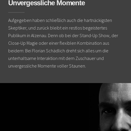
Unvergessliche Momente
Aufgegeben haben schließlich auch die hartnäckigsten
Skeptiker, und zurück bleibt ein restlos begeistertes
Publikum in Alzenau. Denn ob bei der Stand-Up Show, der
Close-Up Magie oder einer flexiblen Kombination aus
beidem: Bei Florian Schädlich dreht sich alles um die
unterhaltsame Interaktion mit dem Zuschauer und
unvergessliche Momente voller Staunen.